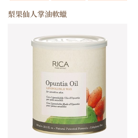
梨果仙人掌油軟蠟