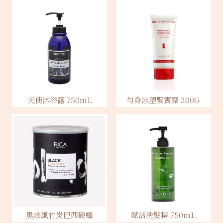
天使沐浴露 750mL
勻身冰塑緊實霜 200G
黑炫風竹炭巴西硬蠟
賦活洗髮精 750mL