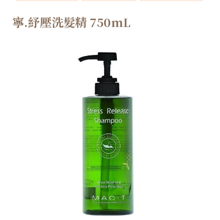
寧.紓壓洗髮精 750mL